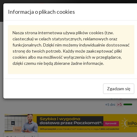
R
Informacja o plikach cookies
n
Karta produktu
Nasza strona internetowa używa plików cookies (tzw.
ciasteczka) w celach statystycznych, reklamowych oraz
funkcjonalnych. Dzięki nim możemy indywidualnie dostosować
9A740952800
VAG
stronę do twoich potrzeb. Każdy może zaakceptować pliki
cookies albo ma możliwość wyłączenia ich w przeglądarce,
VAG - produkt oryginalny VW AUDI SEAT SKODA
dzięki czemu nie będą zbierane żadne informacje.
Uszczelniacz wału 9A740952800 VAG
278,36 zł
Dostępność
Zgadzam się
Wprowadź
Wrocław
0
ilość
+24 h
3
+5 dni
>5