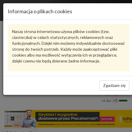
R
Informacja o plikach cookies
n
Karta produktu
Nasza strona internetowa używa plików cookies (tzw.
ciasteczka) w celach statystycznych, reklamowych oraz
funkcjonalnych. Dzięki nim możemy indywidualnie dostosować
9A757390000
VAG
stronę do twoich potrzeb. Każdy może zaakceptować pliki
cookies albo ma możliwość wyłączenia ich w przeglądarce,
VAG - produkt oryginalny VW AUDI SEAT SKODA
dzięki czemu nie będą zbierane żadne informacje.
Olej do sprężarek 9A757390000 VAG
925,38 zł
Dostępność
Zgadzam się
Wprowadź
Wrocław
0
ilość
+24 h
8
+5 dni
>5