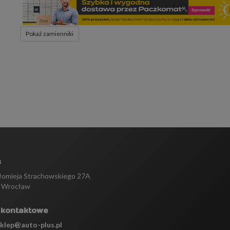
Pokaż zamienniki
s
tłomieja Strachowskiego 27A
 Wrocław
 kontaktowe
sklep@auto-plus.pl