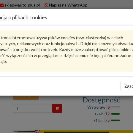
sklep@auto-plus.pl
Napisz na WhatsApp
cja o plikach cookies
A
Koszyk
trona internetowa używa plików cookies (tzw. ciasteczka) w celach
tycznych, reklamowych oraz funkcjonalnych. Dzięki nim możemy indywidu
Karta produktu
ować stronę do twoich potrzeb. Każdy może zaakceptować pliki cookies 
ść wyłączenia ich w przeglądarce, dzięki czemu nie będą zbierane żadne
cje.
9A786421500
VAG
VAG - produkt oryginalny VW AUDI SEAT SKODA
Klamra U 9A786421500 VAG
Zgad
58,67 zł
Dostępność
Wprowadź
Wrocław
0
ilość
+24 h
12
+5 dni
>5