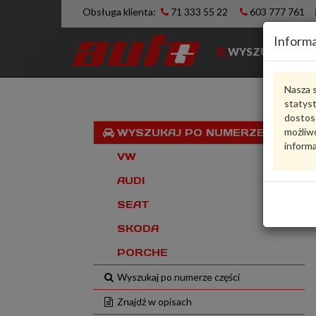
Obsługa klienta:
71 333 55 22
603 777 761
Informa
WYSZUKIWARK
Nasza s
statys
dostos
możliwo
WYSZUKAJ PO NUMERZE VIN
informa
VW
AUDI
SEAT
SKODA
PORCHE
Wyszukaj po numerze części
Znajdź w opisach