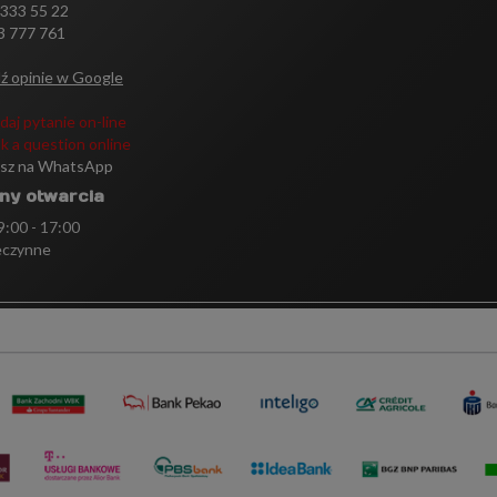
 333 55 22
3 777 761
ź opinie w Google
daj pytanie on-line
k a question online
isz na WhatsApp
ny otwarcia
 9:00 - 17:00
eczynne