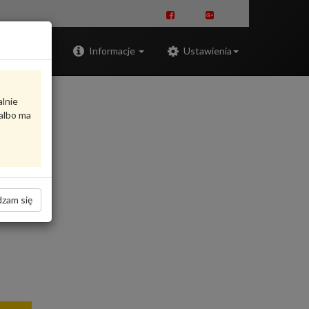
Zaloguj
Informacje
Ustawienia
alnie
albo ma
zam się