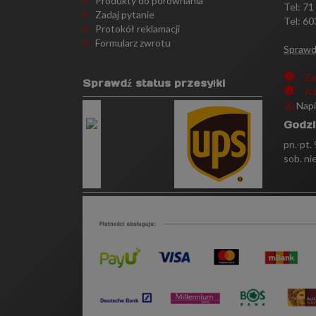
Produkty do porównania
Tel:
71
Zadaj pytanie
Tel: 60
Protokół reklamacji
Formularz zwrotu
Sprawd
Za
Sprawdź status przesyłki
As
Nap
Godzi
pn.-pt.
sob. ni