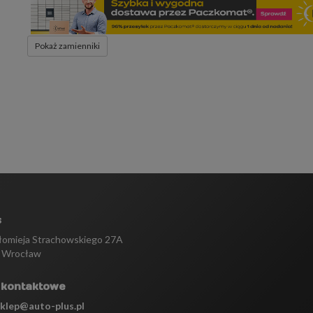
Pokaż zamienniki
s
tłomieja Strachowskiego 27A
 Wrocław
 kontaktowe
sklep@auto-plus.pl