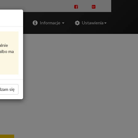
Zaloguj
Informacje
Ustawienia
alnie
albo ma
zam się