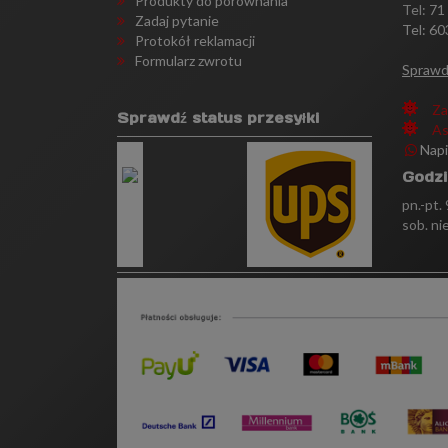
Produkty do porównania
Tel:
71
Zadaj pytanie
Tel: 60
Protokół reklamacji
Formularz zwrotu
Sprawd
Za
Sprawdź status przesyłki
As
Nap
Godzi
pn.-pt.
sob. ni