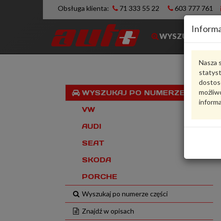
Obsługa klienta:
71 333 55 22
603 777 761
Informa
WYSZUKIWARK
Nasza s
statys
dostos
możliwo
WYSZUKAJ PO NUMERZE VIN
informa
VW
AUDI
SEAT
SKODA
PORCHE
Wyszukaj po numerze części
Znajdź w opisach