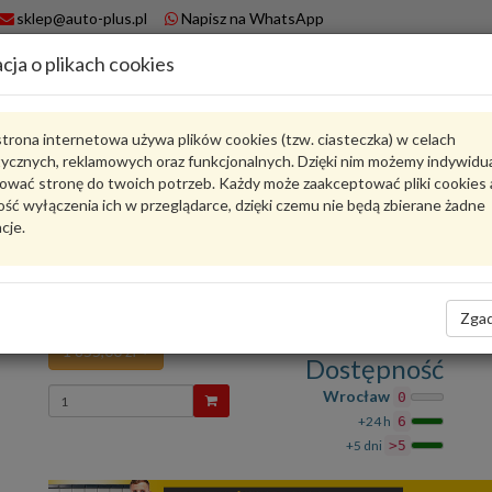
sklep@auto-plus.pl
Napisz na WhatsApp
cja o plikach cookies
A
Koszyk
trona internetowa używa plików cookies (tzw. ciasteczka) w celach
tycznych, reklamowych oraz funkcjonalnych. Dzięki nim możemy indywidu
Karta produktu
ować stronę do twoich potrzeb. Każdy może zaakceptować pliki cookies 
ść wyłączenia ich w przeglądarce, dzięki czemu nie będą zbierane żadne
cje.
9A790626551
VAG
VAG - produkt oryginalny VW AUDI SEAT SKODA
Sonda-lambda 9A790626551 VAG
Zgad
1 855,00 zł
Dostępność
Wprowadź
Wrocław
0
ilość
+24 h
6
+5 dni
>5