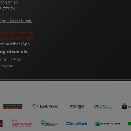
 333 55 22
3 777 761
ź opinie w Google
daj pytanie on-line
k a question online
isz na WhatsApp
ny otwarcia
 9:00 - 17:00
eczynne