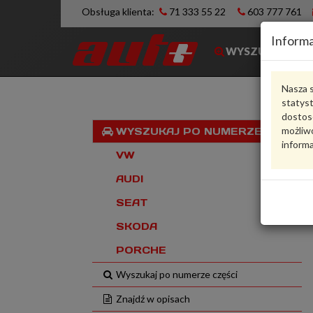
Obsługa klienta:
71 333 55 22
603 777 761
Informa
WYSZUKIWARK
Nasza s
statys
dostos
możliwo
WYSZUKAJ PO NUMERZE VIN
informa
VW
AUDI
SEAT
SKODA
PORCHE
Wyszukaj po numerze części
Znajdź w opisach