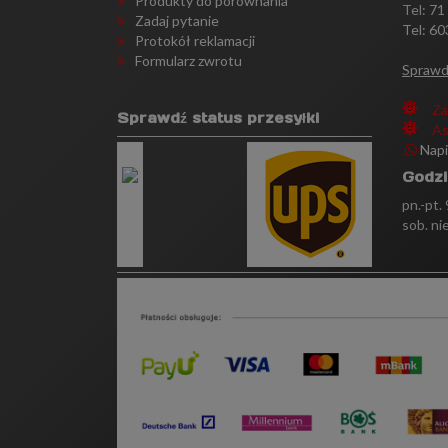
Produkty do porównania
Tel:
71
Zadaj pytanie
Tel: 60
Protokół reklamacji
Formularz zwrotu
Sprawd
Za
Sprawdź status przesyłki
As
Nap
Godzi
pn.-pt.
sob. ni