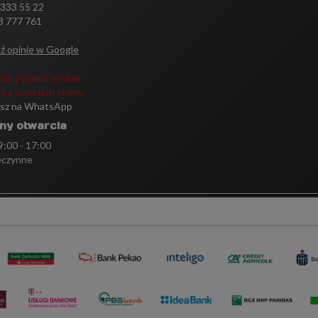
 333 55 22
3 777 761
ź opinie w Google
daj pytanie on-line
k a question online
isz na WhatsApp
ny otwarcia
 9:00 - 17:00
eczynne