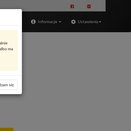
Zaloguj
Informacje
Ustawienia
alnie
albo ma
zam się