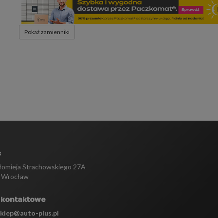
Pokaż zamienniki
s
tłomieja Strachowskiego 27A
 Wrocław
 kontaktowe
sklep@auto-plus.pl