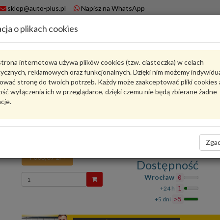
sklep@auto-plus.pl
Napisz na WhatsApp
cja o plikach cookies
A
Koszyk
trona internetowa używa plików cookies (tzw. ciasteczka) w celach
tycznych, reklamowych oraz funkcjonalnych. Dzięki nim możemy indywidu
Karta produktu
ować stronę do twoich potrzeb. Każdy może zaakceptować pliki cookies 
ść wyłączenia ich w przeglądarce, dzięki czemu nie będą zbierane żadne
cje.
9A790761500
VAG
VAG - produkt oryginalny VW AUDI SEAT SKODA
Silnik nastawczy 9A790761500 VAG
Zgad
4 003,07 zł
Dostępność
Wprowadź
Wrocław
0
ilość
+24 h
1
+5 dni
>5