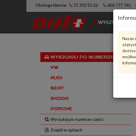
Obsługa klienta:
71 333 55 22
603 777 761
Informa
WYSZUKIWARK
Nasza s
statys
dostos
możliwo
WYSZUKAJ PO NUMERZE VIN
informa
VW
AUDI
SEAT
SKODA
PORCHE
Wyszukaj po numerze części
Znajdź w opisach