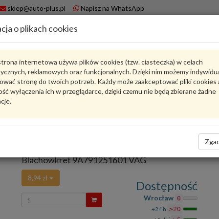
sklep@auto-plus.pl
Napisz na WhatsApp
cja o plikach cookies
A
Koszyk
trona internetowa używa plików cookies (tzw. ciasteczka) w celach
tycznych, reklamowych oraz funkcjonalnych. Dzięki nim możemy indywidu
Karta produktu
ować stronę do twoich potrzeb. Każdy może zaakceptować pliki cookies 
ść wyłączenia ich w przeglądarce, dzięki czemu nie będą zbierane żadne
cje.
9A791251601
VAG
VAG - produkt oryginalny VW AUDI SEAT SKODA
Ocena produktu
Zgad
Zadaj pytanie o produkt
średnio
5.00
, oddano głosów:
1
Blachowkret 9A791251601 VAG
8,94 zł
Dostępność
Wprowadź
Wrocław
0
ilość
+24 h
>20