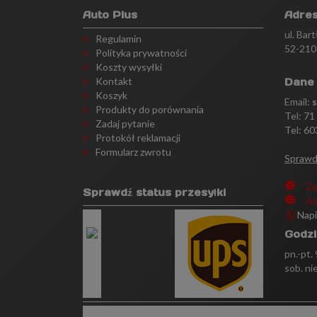
Auto Plus
Adre
ul. Bar
Regulamin
52-210
Polityka prywatności
Koszty wysyłki
Kontakt
Dane
Koszyk
Email:
Produkty do porównania
Tel:
71
Zadaj pytanie
Tel: 60
Protokół reklamacji
Formularz zwrotu
Sprawd
Za
Sprawdź status przesyłki
As
Nap
Godzi
pn.-pt.
sob. ni