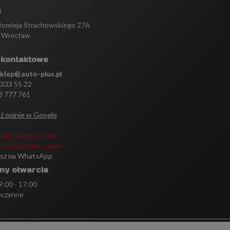
s
tłomieja Strachowskiego 27A
 Wrocław
 kontaktowe
sklep@auto-plus.pl
 333 55 22
3 777 761
ź opinie w Google
daj pytanie on-line
k a question online
isz na WhatsApp
ny otwarcia
 9:00 - 17:00
eczynne