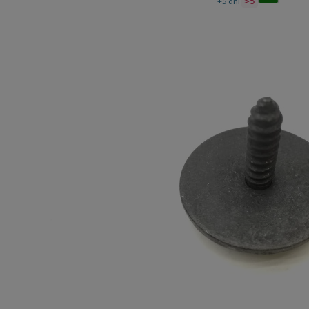
+5 dni
>5