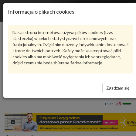
R
Informacja o plikach cookies
n
Karta produktu
Nasza strona internetowa używa plików cookies (tzw.
ciasteczka) w celach statystycznych, reklamowych oraz
funkcjonalnych. Dzięki nim możemy indywidualnie dostosować
9A794104100
VAG
stronę do twoich potrzeb. Każdy może zaakceptować pliki
cookies albo ma możliwość wyłączenia ich w przeglądarce,
VAG - produkt oryginalny VW AUDI SEAT SKODA
dzięki czemu nie będą zbierane żadne informacje.
Zaślepka 9A794104100 VAG
31,08 zł
Dostępność
Zgadzam się
Wprowadź
Wrocław
0
ilość
+24 h
7
+5 dni
>5