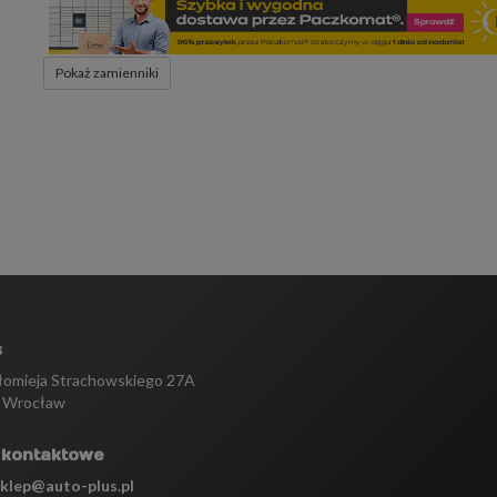
Pokaż zamienniki
s
tłomieja Strachowskiego 27A
 Wrocław
 kontaktowe
sklep@auto-plus.pl