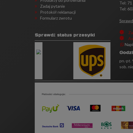
Produkty do porównania
Tel:
71
Zadaj pytanie
Tel: 60
Protokół reklamacji
Formularz zwrotu
Sprawd
Za
Sprawdź status przesyłki
As
Nap
Godzi
pn.-pt.
sob. ni