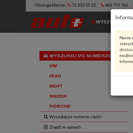
Obsługa klienta:
71 333 55 22
603 777 761
Informa
WYSZUKIWARK
Nasza s
statys
dostos
możliwo
WYSZUKAJ PO NUMERZE VIN
informa
VW
AUDI
SEAT
SKODA
PORCHE
Wyszukaj po numerze części
Znajdź w opisach