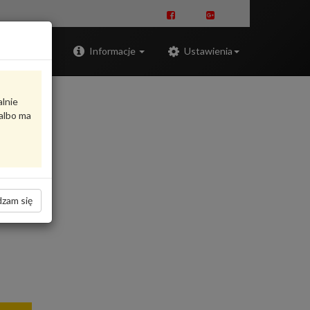
Zaloguj
Informacje
Ustawienia
alnie
albo ma
zam się