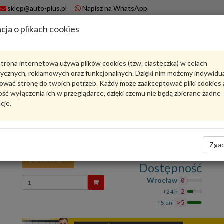
sklep@auto-plus.pl
Napisz na WhatsApp
cja o plikach cookies
A
Koszyk
trona internetowa używa plików cookies (tzw. ciasteczka) w celach
tycznych, reklamowych oraz funkcjonalnych. Dzięki nim możemy indywidu
Karta produktu
ować stronę do twoich potrzeb. Każdy może zaakceptować pliki cookies 
ść wyłączenia ich w przeglądarce, dzięki czemu nie będą zbierane żadne
cje.
9G130738506
VAG
VAG - produkt oryginalny VW AUDI SEAT SKODA
Czujnik ciśnienia 9G130738506 VAG
Zgad
1 845,49 zł
Dostępność
Wprowadź
Wrocław
0
ilość
+24 h
2
+5 dni
>5