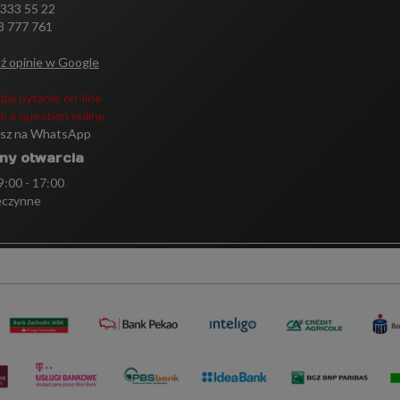
 333 55 22
3 777 761
ź opinie w Google
daj pytanie on-line
k a question online
isz na WhatsApp
ny otwarcia
 9:00 - 17:00
eczynne