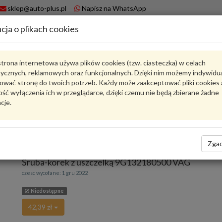
sklep@auto-plus.pl
Napisz na WhatsApp
cja o plikach cookies
A
Koszyk
trona internetowa używa plików cookies (tzw. ciasteczka) w celach
tycznych, reklamowych oraz funkcjonalnych. Dzięki nim możemy indywidu
Karta produktu
ować stronę do twoich potrzeb. Każdy może zaakceptować pliki cookies 
ść wyłączenia ich w przeglądarce, dzięki czemu nie będą zbierane żadne
cje.
9G132180500
VAG
VAG - produkt oryginalny VW AUDI SEAT SKODA
Zgad
oceń produkt
Zadaj pytanie o produkt
Śruba-korek z uszczelką 9G132180500 VAG
czesc wycofane: 1 gru 2022
Niedostępne
42,39 zł