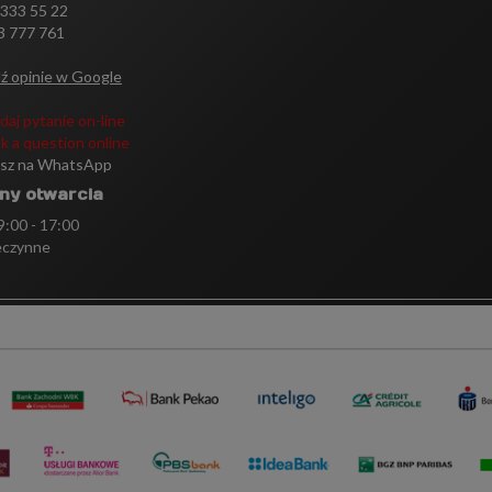
 333 55 22
3 777 761
ź opinie w Google
daj pytanie on-line
k a question online
isz na WhatsApp
ny otwarcia
 9:00 - 17:00
eczynne