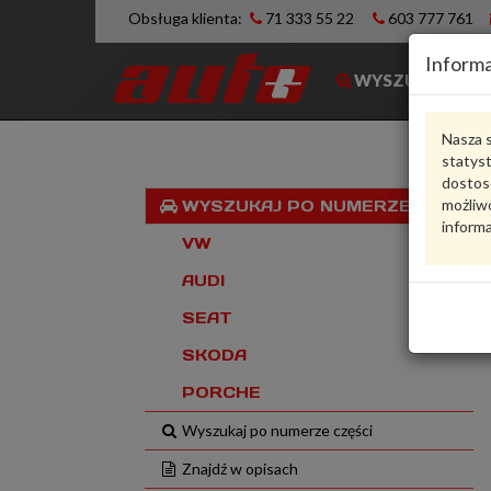
Obsługa klienta:
71 333 55 22
603 777 761
Informa
WYSZUKIWARK
Nasza s
statys
dostos
możliwo
WYSZUKAJ PO NUMERZE VIN
informa
VW
AUDI
SEAT
SKODA
PORCHE
Wyszukaj po numerze części
Znajdź w opisach