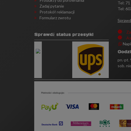
Produkty do porównania
Tel:
71
Zadaj pytanie
Tel: 60
Protokół reklamacji
Formularz zwrotu
Sprawd
Za
Sprawdź status przesyłki
As
Nap
Godzi
pn.-pt.
sob. ni