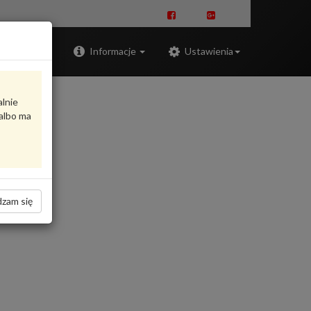
Zaloguj
Informacje
Ustawienia
alnie
albo ma
zam się