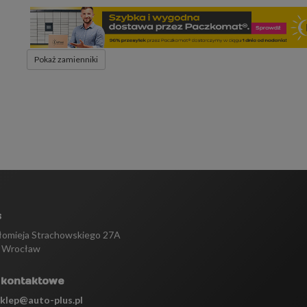
Pokaż zamienniki
s
tłomieja Strachowskiego 27A
 Wrocław
 kontaktowe
sklep@auto-plus.pl