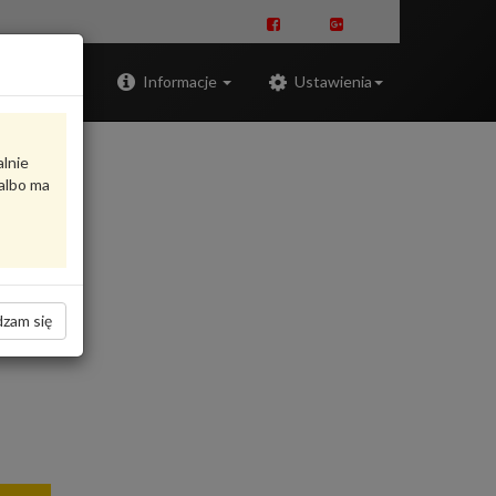
Zaloguj
Informacje
Ustawienia
alnie
albo ma
zam się