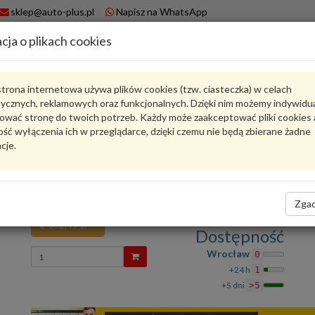
sklep@auto-plus.pl
Napisz na WhatsApp
cja o plikach cookies
A
Koszyk
trona internetowa używa plików cookies (tzw. ciasteczka) w celach
tycznych, reklamowych oraz funkcjonalnych. Dzięki nim możemy indywidu
Karta produktu
ować stronę do twoich potrzeb. Każdy może zaakceptować pliki cookies 
ść wyłączenia ich w przeglądarce, dzięki czemu nie będą zbierane żadne
cje.
9GT121288
VAG
VAG - produkt oryginalny VW AUDI SEAT SKODA
Kierownica powietrza 9GT121288 VAG
Zgad
2 652,49 zł
Dostępność
Wprowadź
Wrocław
0
ilość
+24 h
1
+5 dni
>5