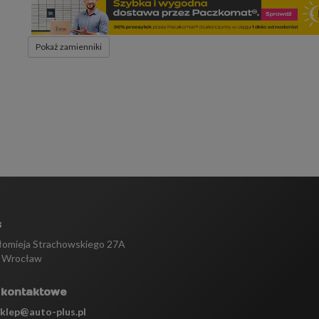
Pokaż zamienniki
s
tłomieja Strachowskiego 27A
 Wrocław
 kontaktowe
sklep@auto-plus.pl