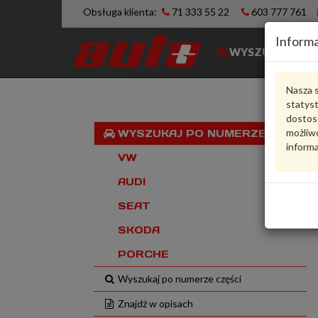
Obsługa klienta:
71 333 55 22
603 777 761
Informa
WYSZUKIWARK
Nasza s
statys
dostos
możliwo
WYSZUKAJ PO NUMERZE VIN
informa
VW
AUDI
SEAT
SKODA
PORCHE
Wyszukaj po numerze części
Znajdź w opisach