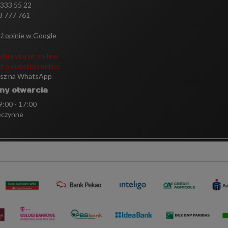
 333 55 22
3 777 761
ź opinie w Google
daj pytanie on-line
k a question online
isz na WhatsApp
ny otwarcia
 9:00 - 17:00
eczynne