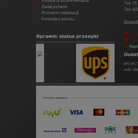
Produkty do porównania
Tel:
71
Zadaj pytanie
Tel: 60
Protokół reklamacji
Formularz zwrotu
Sprawd
Za
Sprawdź status przesyłki
As
Nap
Godzi
pn.-pt.
sob. ni