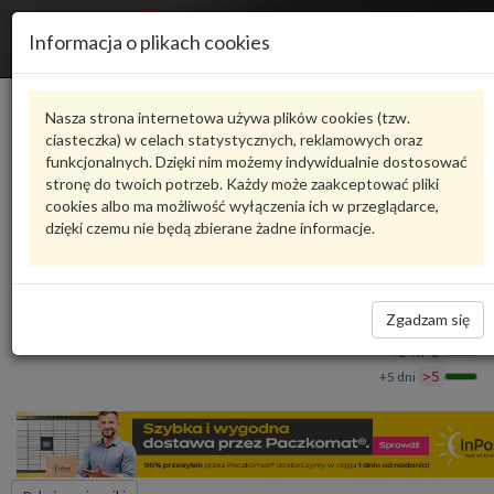
R
Informacja o plikach cookies
n
Karta produktu
Nasza strona internetowa używa plików cookies (tzw.
ciasteczka) w celach statystycznych, reklamowych oraz
funkcjonalnych. Dzięki nim możemy indywidualnie dostosować
9GT129646
VAG
stronę do twoich potrzeb. Każdy może zaakceptować pliki
cookies albo ma możliwość wyłączenia ich w przeglądarce,
VAG - produkt oryginalny VW AUDI SEAT SKODA
dzięki czemu nie będą zbierane żadne informacje.
Uszczelka 9GT129646 VAG
209,89 zł
Dostępność
Zgadzam się
Wprowadź
Wrocław
0
ilość
+24 h
8
+5 dni
>5