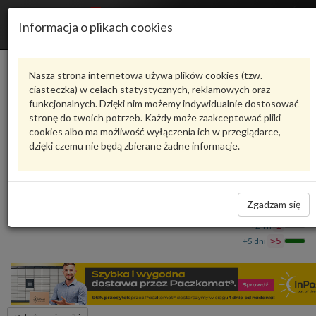
R
Informacja o plikach cookies
n
Karta produktu
Nasza strona internetowa używa plików cookies (tzw.
ciasteczka) w celach statystycznych, reklamowych oraz
funkcjonalnych. Dzięki nim możemy indywidualnie dostosować
9GT501135B
VAG
stronę do twoich potrzeb. Każdy może zaakceptować pliki
cookies albo ma możliwość wyłączenia ich w przeglądarce,
VAG - produkt oryginalny VW AUDI SEAT SKODA
dzięki czemu nie będą zbierane żadne informacje.
Mieszek 9GT501135B VAG
366,33 zł
Dostępność
Zgadzam się
Wprowadź
Wrocław
0
ilość
+24 h
1
+5 dni
>5