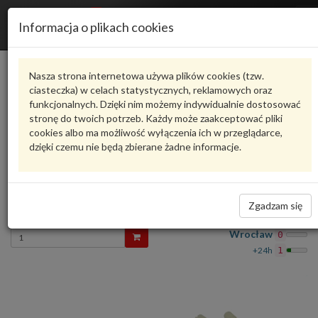
R
Informacja o plikach cookies
n
Karta produktu
Nasza strona internetowa używa plików cookies (tzw.
ciasteczka) w celach statystycznych, reklamowych oraz
funkcjonalnych. Dzięki nim możemy indywidualnie dostosować
H702184010
HART
stronę do twoich potrzeb. Każdy może zaakceptować pliki
cookies albo ma możliwość wyłączenia ich w przeglądarce,
oceń produkt
Zadaj pytanie o produkt
dzięki czemu nie będą zbierane żadne informacje.
Zawór sterowania turbiny TDI H702184010 HART
1K0 906 627 E
123,97 zł
Zgadzam się
Dostępność
Wprowadź
Wrocław
0
ilość
+24h
1