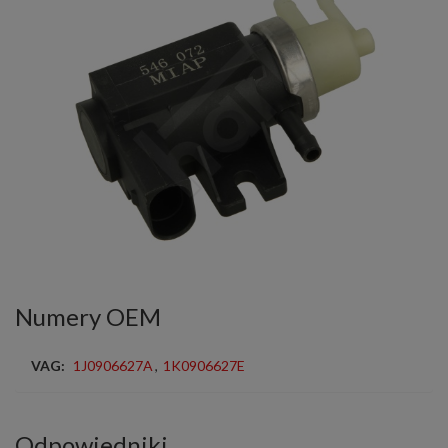
Numery OEM
VAG:
1J0906627A
,
1K0906627E
Odpowiedniki