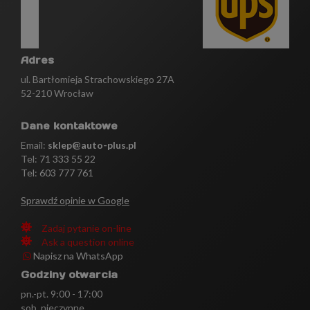
Adres
ul. Bartłomieja Strachowskiego 27A
52-210 Wrocław
Dane kontaktowe
Email:
sklep@auto-plus.pl
Tel:
71 333 55 22
Tel: 603 777 761
Sprawdź opinie w Google
Zadaj pytanie on-line
Ask a question online
Napisz na WhatsApp
Godziny otwarcia
pn.-pt. 9:00 - 17:00
sob. nieczynne