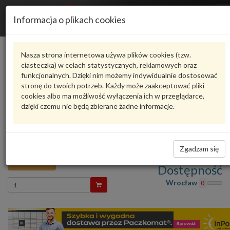
R
Informacja o plikach cookies
n
Karta produktu
Nasza strona internetowa używa plików cookies (tzw.
ciasteczka) w celach statystycznych, reklamowych oraz
funkcjonalnych. Dzięki nim możemy indywidualnie dostosować
HANKOOK W195/70 R15C
stronę do twoich potrzeb. Każdy może zaakceptować pliki
HANKOOK
cookies albo ma możliwość wyłączenia ich w przeglądarce,
dzięki czemu nie będą zbierane żadne informacje.
oceń produkt
Zadaj pytanie o produkt
HANKOOK W195/70 R15C VANTRA ST AS2 RA30
104/102R HANKOOK W195/70 R15C HANKOOK
Zgadzam się
276,71 zł
Dostępność
Wprowadź
Wrocław
0
ilość