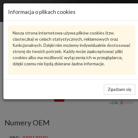
R
Informacja o plikach cookies
n
Karta produktu
Nasza strona internetowa używa plików cookies (tzw.
ciasteczka) w celach statystycznych, reklamowych oraz
funkcjonalnych. Dzięki nim możemy indywidualnie dostosować
HART-1017
HART
stronę do twoich potrzeb. Każdy może zaakceptować pliki
cookies albo ma możliwość wyłączenia ich w przeglądarce,
oceń produkt
Zadaj pytanie o produkt
dzięki czemu nie będą zbierane żadne informacje.
CHLODNICA OLEJU HART-1017 HART
199,99 zł
Dostępność
Zgadzam się
Wprowadź
Wrocław
0
ilość
+24h
0
Numery OEM
VAG:
070117021D