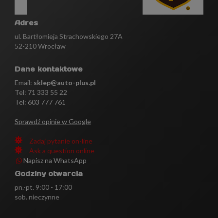
Adres
ul. Bartłomieja Strachowskiego 27A
52-210 Wrocław
Dane kontaktowe
Email:
sklep@auto-plus.pl
Tel:
71 333 55 22
Tel: 603 777 761
Sprawdź opinie w Google
Zadaj pytanie on-line
Ask a question online
Napisz na WhatsApp
Godziny otwarcia
pn.-pt. 9:00 - 17:00
sob. nieczynne