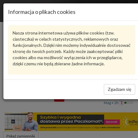
R
Informacja o plikach cookies
n
Karta produktu
Nasza strona internetowa używa plików cookies (tzw.
ciasteczka) w celach statystycznych, reklamowych oraz
funkcjonalnych. Dzięki nim możemy indywidualnie dostosować
HEKO00462
HEKO
stronę do twoich potrzeb. Każdy może zaakceptować pliki
cookies albo ma możliwość wyłączenia ich w przeglądarce,
oceń produkt
Zadaj pytanie o produkt
dzięki czemu nie będą zbierane żadne informacje.
OWIEWKI - POLO 02- 3DRZWI HEKO00462 HEKO
64,53 zł
Dostępność
Zgadzam się
Wprowadź
Wrocław
0
ilość
Mag + 2h
1
Pokaż zamienniki