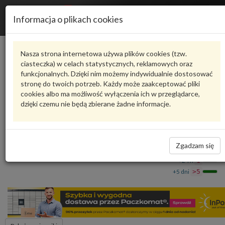
R
Informacja o plikach cookies
n
Karta produktu
Nasza strona internetowa używa plików cookies (tzw.
ciasteczka) w celach statystycznych, reklamowych oraz
funkcjonalnych. Dzięki nim możemy indywidualnie dostosować
HFB380064
VAG
stronę do twoich potrzeb. Każdy może zaakceptować pliki
cookies albo ma możliwość wyłączenia ich w przeglądarce,
VAG - produkt oryginalny VW AUDI SEAT SKODA
dzięki czemu nie będą zbierane żadne informacje.
Lakier w sztyfcie F7F7 F7U 9151 HFB380064 VAG
42,42 zł
Dostępność
Zgadzam się
Wprowadź
Wrocław
0
ilość
+24 h
1
+5 dni
>5