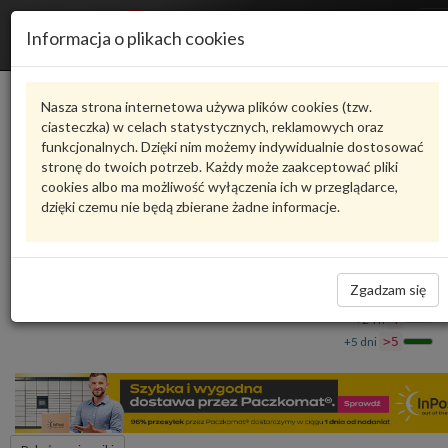
R
Informacja o plikach cookies
n
Karta produktu
Nasza strona internetowa używa plików cookies (tzw.
ciasteczka) w celach statystycznych, reklamowych oraz
funkcjonalnych. Dzięki nim możemy indywidualnie dostosować
HFB381086
VAG
stronę do twoich potrzeb. Każdy może zaakceptować pliki
cookies albo ma możliwość wyłączenia ich w przeglądarce,
VAG - produkt oryginalny VW AUDI SEAT SKODA
dzięki czemu nie będą zbierane żadne informacje.
Lakier w sprayu 4K4K F8H 9202 HFB381086 VAG
71,50 zł
Dostępność
Zgadzam się
Wprowadź
Wrocław
0
ilość
+24 h
4
+5 dni
>5