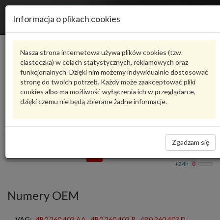
R
Informacja o plikach cookies
n
Karta produktu
Nasza strona internetowa używa plików cookies (tzw.
ciasteczka) w celach statystycznych, reklamowych oraz
funkcjonalnych. Dzięki nim możemy indywidualnie dostosować
HL-1239
HART
stronę do twoich potrzeb. Każdy może zaakceptować pliki
cookies albo ma możliwość wyłączenia ich w przeglądarce,
oceń produkt
Zadaj pytanie o produkt
dzięki czemu nie będą zbierane żadne informacje.
CHŁODNICA KLIMATYZACJI HL-1239 HART
268,84 zł
Dostępność
Zgadzam się
Wprowadź
Wrocław
0
ilość
+24h
0
Numery OEM
VAG:
4B0 260 403 AA
,
4B0 260 403 R
,
4B0.260.403 D
,