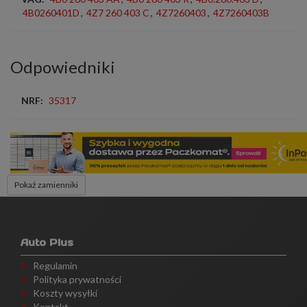
4B0260401D
,
4Z7 260 403 C
,
4Z7260403
,
4Z7260403B
Odpowiedniki
NRF:
35317
Pokaż zamienniki
Auto Plus
Regulamin
Polityka prywatności
Koszty wysyłki
Kontakt