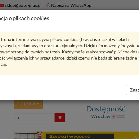
sklep@auto-plus.pl
Napisz na WhatsApp
cja o plikach cookies
A
Koszyk
trona internetowa używa plików cookies (tzw. ciasteczka) w celach
tycznych, reklamowych oraz funkcjonalnych. Dzięki nim możemy indywidu
Karta produktu
ować stronę do twoich potrzeb. Każdy może zaakceptować pliki cookies 
ść wyłączenia ich w przeglądarce, dzięki czemu nie będą zbierane żadne
cje.
HRB-9010
MAXGEAR
oceń produkt
Zadaj pytanie o produkt
Zgad
ŁOŻYSKO OPOROWE HRB-9010 MAXGEAR
174,48 zł
Dostępność
Wprowadź
Wrocław
0
ilość