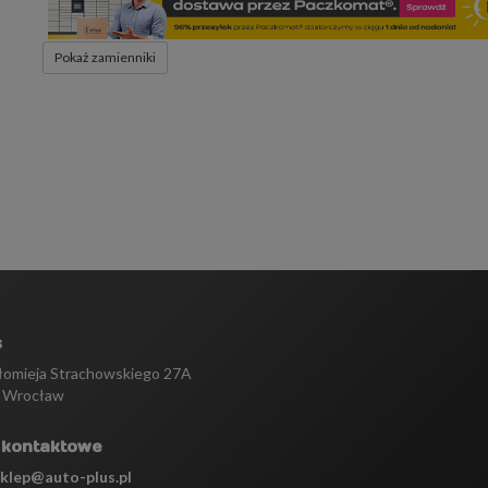
Pokaż zamienniki
s
tłomieja Strachowskiego 27A
 Wrocław
 kontaktowe
sklep@auto-plus.pl