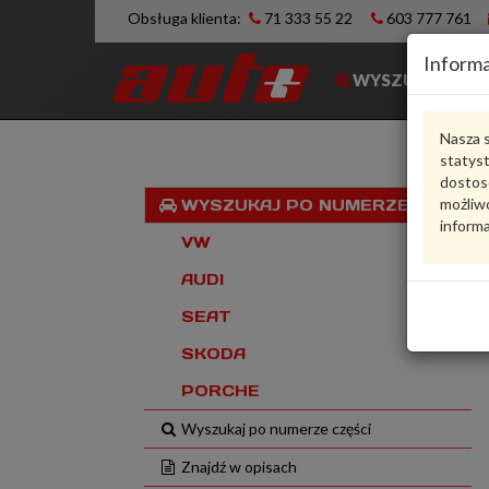
Obsługa klienta:
71 333 55 22
603 777 761
Informa
WYSZUKIWARK
Nasza s
statys
dostos
możliwo
WYSZUKAJ PO NUMERZE VIN
informa
VW
AUDI
SEAT
SKODA
PORCHE
Wyszukaj po numerze części
Znajdź w opisach