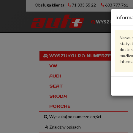
Obsługa klienta:
71 333 55 22
603 777 761
Informa
WYSZUKIWARK
Nasza s
statys
dostos
możliwo
WYSZUKAJ PO NUMERZE VIN
informa
VW
AUDI
SEAT
SKODA
PORCHE
Wyszukaj po numerze części
Znajdź w opisach