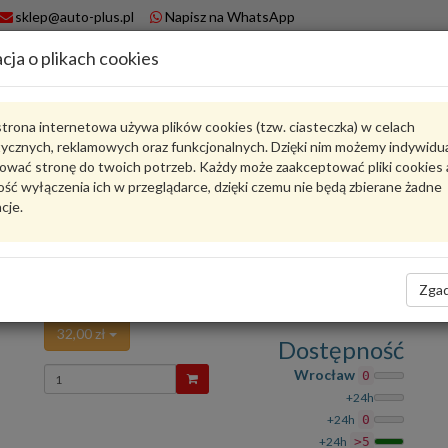
sklep@auto-plus.pl
Napisz na WhatsApp
cja o plikach cookies
A
Koszyk
trona internetowa używa plików cookies (tzw. ciasteczka) w celach
tycznych, reklamowych oraz funkcjonalnych. Dzięki nim możemy indywidu
Karta produktu
ować stronę do twoich potrzeb. Każdy może zaakceptować pliki cookies 
ść wyłączenia ich w przeglądarce, dzięki czemu nie będą zbierane żadne
cje.
HU 612 X
MANN-FILTER
oceń produkt
Zadaj pytanie o produkt
Zgad
FILTR OLEJU. HU 612 X MANN-FILTER
32,00 zł
Dostępność
Wprowadź
Wrocław
0
ilość
+24h
+24h
0
+24h
>5