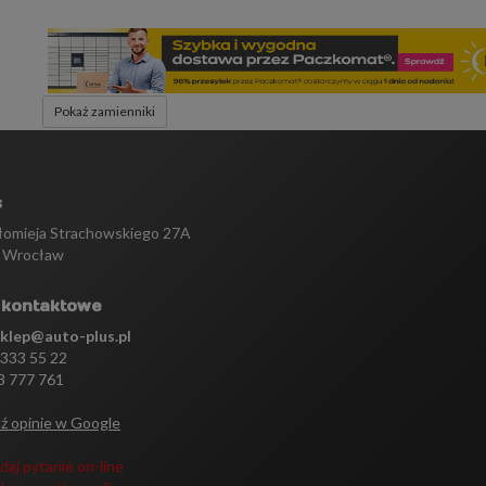
Pokaż zamienniki
s
tłomieja Strachowskiego 27A
 Wrocław
 kontaktowe
sklep@auto-plus.pl
 333 55 22
3 777 761
ź opinie w Google
daj pytanie on-line