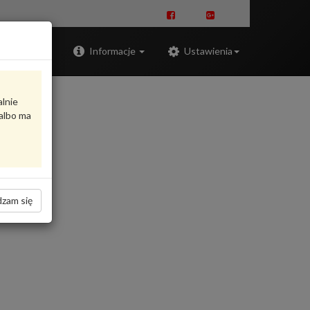
Zaloguj
Informacje
Ustawienia
alnie
albo ma
zam się