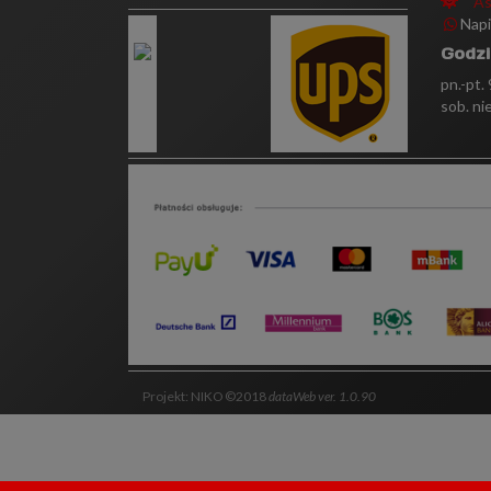
As
Nap
Godzi
pn.-pt.
sob. ni
Projekt: NIKO ©2018
dataWeb ver. 1.0.90