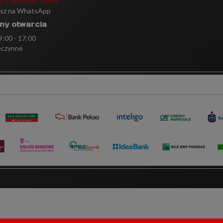
k a question online
isz na WhatsApp
ny otwarcia
 9:00 - 17:00
eczynne