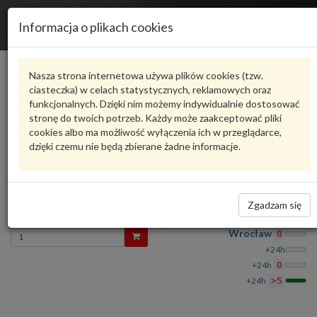
R
Informacja o plikach cookies
n
Karta produktu
Nasza strona internetowa używa plików cookies (tzw.
ciasteczka) w celach statystycznych, reklamowych oraz
funkcjonalnych. Dzięki nim możemy indywidualnie dostosować
HU 7009 Z
MANN-FILTER
stronę do twoich potrzeb. Każdy może zaakceptować pliki
cookies albo ma możliwość wyłączenia ich w przeglądarce,
oceń produkt
Zadaj pytanie o produkt
dzięki czemu nie będą zbierane żadne informacje.
HU 7009Z
FILTR OLEJU. HU 7009Z MANN-FILTER
26,00 zł
Zgadzam się
Dostępność
Wprowadź
Wrocław
0
ilość
+24h
+24h
0
+24h
>5