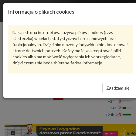
R
Informacja o plikach cookies
n
Karta produktu
Nasza strona internetowa używa plików cookies (tzw.
ciasteczka) w celach statystycznych, reklamowych oraz
funkcjonalnych. Dzięki nim możemy indywidualnie dostosować
HU 7030 Z
MANN-FILTER
stronę do twoich potrzeb. Każdy może zaakceptować pliki
cookies albo ma możliwość wyłączenia ich w przeglądarce,
oceń produkt
Zadaj pytanie o produkt
dzięki czemu nie będą zbierane żadne informacje.
FILTR OLEJU HU 7030 Z MANN-FILTER
96,26 zł
Dostępność
Zgadzam się
Wprowadź
Wrocław
0
ilość
+24h
0
+24h
2
+24h
>5