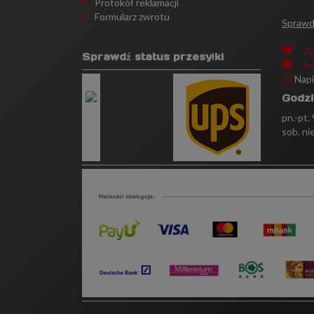
Protokół reklamacji
Formularz zwrotu
Sprawd
Za
Sprawdź status przesyłki
As
Nap
Godzi
pn.-pt.
sob. ni