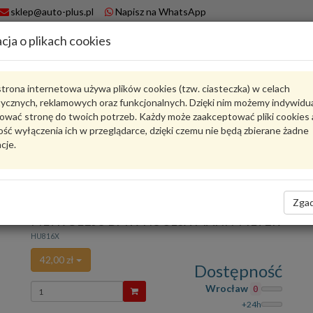
sklep@auto-plus.pl
Napisz na WhatsApp
cja o plikach cookies
A
Koszyk
trona internetowa używa plików cookies (tzw. ciasteczka) w celach
tycznych, reklamowych oraz funkcjonalnych. Dzięki nim możemy indywidu
Karta produktu
ować stronę do twoich potrzeb. Każdy może zaakceptować pliki cookies 
ść wyłączenia ich w przeglądarce, dzięki czemu nie będą zbierane żadne
cje.
HU 816 X
MANN-FILTER
oceń produkt
Zadaj pytanie o produkt
Zgad
HU 816X
FILTR OLEJU BMW HU 816X MANN-FILTER
HU816X
42,00 zł
Dostępność
Wprowadź
Wrocław
0
ilość
+24h