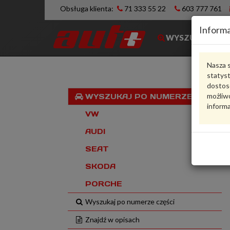
Obsługa klienta:
71 333 55 22
603 777 761
Informa
WYSZUKIWARK
Nasza s
statys
dostos
możliwo
WYSZUKAJ PO NUMERZE VIN
informa
VW
AUDI
SEAT
SKODA
PORCHE
Wyszukaj po numerze części
Znajdź w opisach