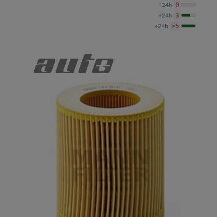
+24h
0
+24h
3
+24h
>5