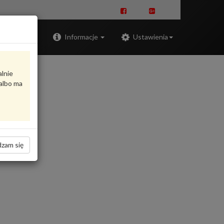
Zaloguj
Informacje
Ustawienia
alnie
albo ma
zam się