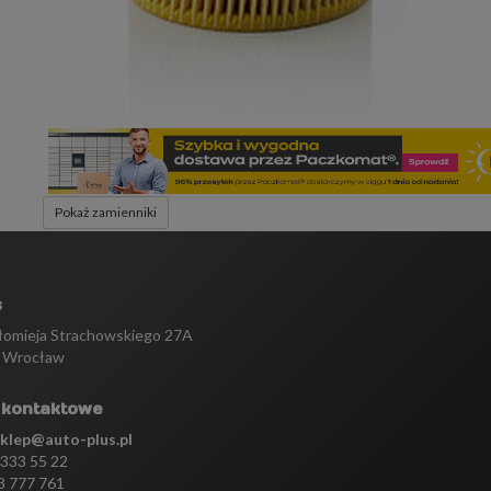
Pokaż zamienniki
s
tłomieja Strachowskiego 27A
 Wrocław
 kontaktowe
sklep@auto-plus.pl
 333 55 22
3 777 761