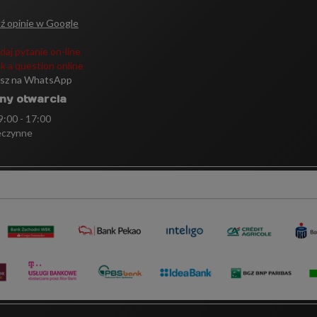
ź opinie w Google
daj pytanie on-line
k a question online
isz na WhatsApp
ny otwarcia
 9:00 - 17:00
eczynne