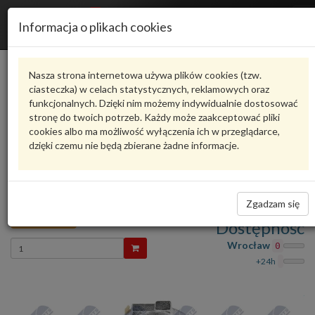
R
Informacja o plikach cookies
n
Karta produktu
Nasza strona internetowa używa plików cookies (tzw.
ciasteczka) w celach statystycznych, reklamowych oraz
funkcjonalnych. Dzięki nim możemy indywidualnie dostosować
HZP-VW-001
NTY
stronę do twoich potrzeb. Każdy może zaakceptować pliki
cookies albo ma możliwość wyłączenia ich w przeglądarce,
oceń produkt
Zadaj pytanie o produkt
dzięki czemu nie będą zbierane żadne informacje.
ZACISK HAMULC. VW PASSAT 96-05 PRAWY
PRZÓD HZP-VW-001 NTY
(ATE 57mm)
Zgadzam się
175,00 zł
Dostępność
Wprowadź
Wrocław
0
ilość
+24h