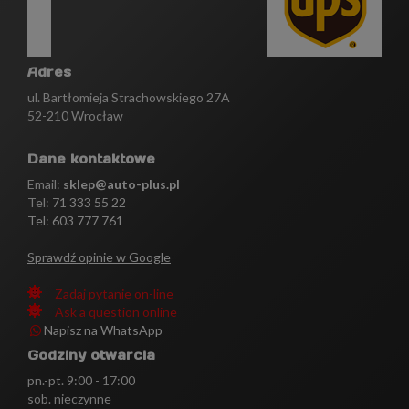
Adres
ul. Bartłomieja Strachowskiego 27A
52-210 Wrocław
Dane kontaktowe
Email:
sklep@auto-plus.pl
Tel:
71 333 55 22
Tel: 603 777 761
Sprawdź opinie w Google
Zadaj pytanie on-line
Ask a question online
Napisz na WhatsApp
Godziny otwarcia
pn.-pt. 9:00 - 17:00
sob. nieczynne