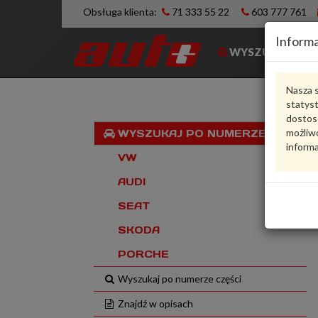
Obsługa klienta:
71 333 55 22
603 777 761
Informa
WYSZUKIWARK
Nasza s
statys
dostos
możliwo
WYSZUKAJ PO NUMERZE VIN
informa
VW
AUDI
SEAT
SKODA
PORCHE
Wyszukaj po numerze części
Znajdź w opisach