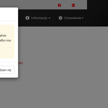
Zaloguj
Informacje
Ustawienia
alnie
albo ma
oceń produkt
zam się