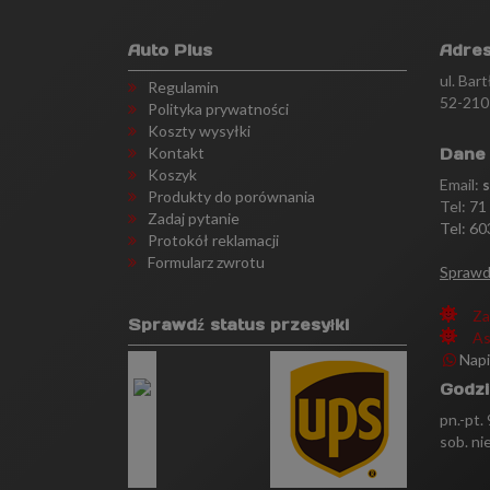
Auto Plus
Adre
ul. Bar
Regulamin
52-210
Polityka prywatności
Koszty wysyłki
Kontakt
Dane
Koszyk
Email:
Produkty do porównania
Tel:
71
Zadaj pytanie
Tel: 60
Protokół reklamacji
Formularz zwrotu
Sprawd
Za
Sprawdź status przesyłki
As
Nap
Godzi
pn.-pt.
sob. ni