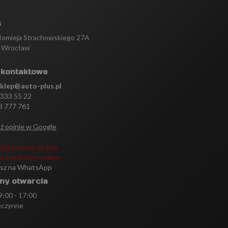
s
tłomieja Strachowskiego 27A
 Wrocław
 kontaktowe
sklep@auto-plus.pl
 333 55 22
3 777 761
ź opinie w Google
daj pytanie on-line
k a question online
isz na WhatsApp
ny otwarcia
 9:00 - 17:00
eczynne