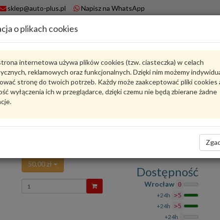
sklep@auto-plus.pl
Napisz na WhatsApp
cja o plikach cookies
A
Koszyk
trona internetowa używa plików cookies (tzw. ciasteczka) w celach
tycznych, reklamowych oraz funkcjonalnych. Dzięki nim możemy indywidu
Karta produktu
ować stronę do twoich potrzeb. Każdy może zaakceptować pliki cookies 
ść wyłączenia ich w przeglądarce, dzięki czemu nie będą zbierane żadne
cje.
IK20TT
DENSO
Ocena produktu
Zadaj pytanie o produkt
średnio
5.00
, oddano głosów:
1
Zgad
SWIECA ISKROWA IRYDOWA IK20TT DENSO
50,00 zł
Dostępność
Wprowadź
Wrocław
0
ilość
+24h
>5
+24h
>5
+24h