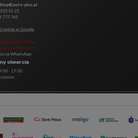
sklep@auto-plus.pl
 333 55 22
3 777 761
ź opinie w Google
daj pytanie on-line
k a question online
isz na WhatsApp
ny otwarcia
 9:00 - 17:00
eczynne