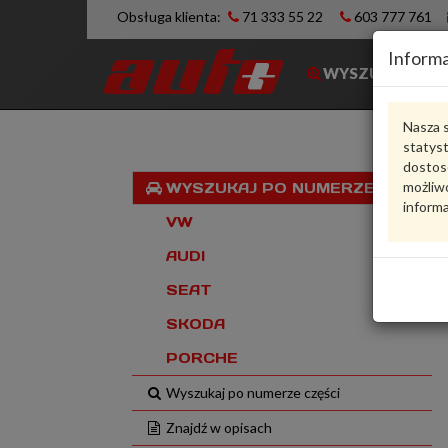
Obsługa klienta:
71 333 55 22
603 777 761
Informa
WYSZUKIWARK
Nasza s
statys
dostos
możliwo
WYSZUKAJ PO NUMERZE VIN
informa
VW
AUDI
SEAT
SKODA
PORCHE
Wyszukaj po numerze części
Znajdź w opisach