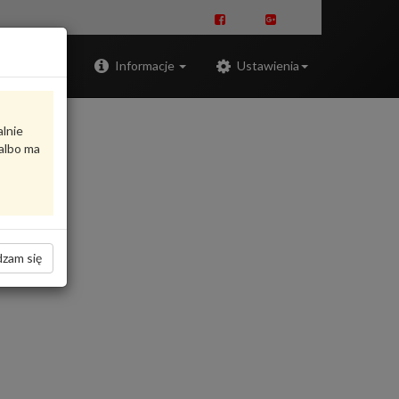
Zaloguj
Informacje
Ustawienia
alnie
albo ma
zam się