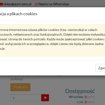
sklep@auto-plus.pl
Napisz na WhatsApp
cja o plikach cookies
A
Koszyk
trona internetowa używa plików cookies (tzw. ciasteczka) w celach
tycznych, reklamowych oraz funkcjonalnych. Dzięki nim możemy indywidu
Karta produktu
ować stronę do twoich potrzeb. Każdy może zaakceptować pliki cookies 
ść wyłączenia ich w przeglądarce, dzięki czemu nie będą zbierane żadne
cje.
1961
NGK
oceń produkt
Zadaj pytanie o produkt
Zgad
ILZKR7A
SWIECA ZAPŁONOWA ILZKR7A NGK
101905622
70,00 zł
Dostępność
Wprowadź
Wrocław
0
ilość
+24h
0