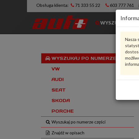
Obsługa klienta:
71 333 55 22
603 777 761
Informa
WYSZUKIWARK
Nasza s
statys
dostos
możliwo
WYSZUKAJ PO NUMERZE VIN
informa
VW
AUDI
SEAT
SKODA
PORCHE
Wyszukaj po numerze części
Znajdź w opisach