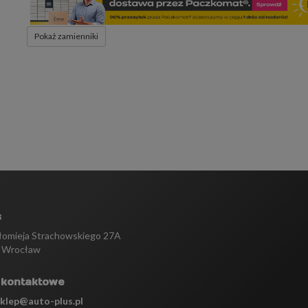
Pokaż zamienniki
s
tłomieja Strachowskiego 27A
 Wrocław
 kontaktowe
sklep@auto-plus.pl