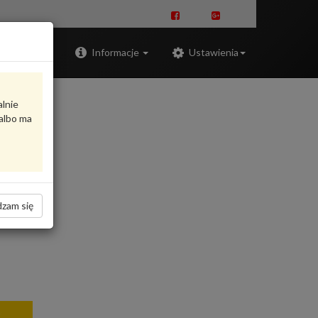
Zaloguj
Informacje
Ustawienia
alnie
albo ma
zam się