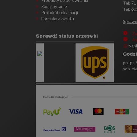
Produkty do porównania
Tel:
71
Zadaj pytanie
Tel: 60
Protokół reklamacji
Formularz zwrotu
Sprawd
Za
Sprawdź status przesyłki
As
Nap
Godzi
pn.-pt.
sob. ni