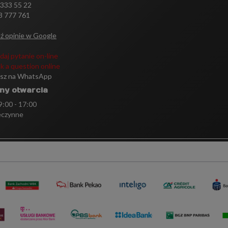
 333 55 22
3 777 761
ź opinie w Google
daj pytanie on-line
k a question online
isz na WhatsApp
ny otwarcia
 9:00 - 17:00
eczynne