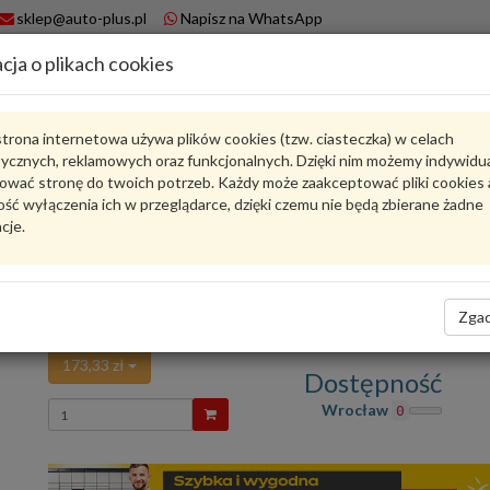
sklep@auto-plus.pl
Napisz na WhatsApp
cja o plikach cookies
A
Koszyk
trona internetowa używa plików cookies (tzw. ciasteczka) w celach
tycznych, reklamowych oraz funkcjonalnych. Dzięki nim możemy indywidu
Karta produktu
ować stronę do twoich potrzeb. Każdy może zaakceptować pliki cookies 
ść wyłączenia ich w przeglądarce, dzięki czemu nie będą zbierane żadne
cje.
IS4-4924-030
HART
oceń produkt
Zadaj pytanie o produkt
Zgad
SONDA LAMBDA IS4-4924-030 HART
173,33 zł
Dostępność
Wprowadź
Wrocław
0
ilość