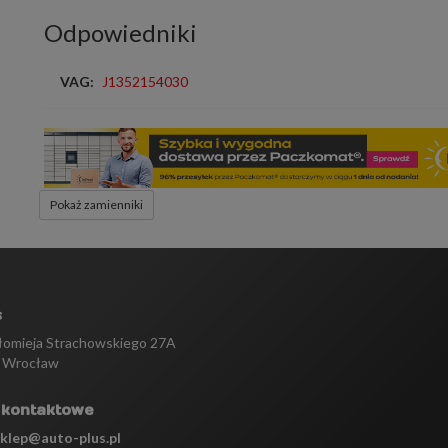
Odpowiedniki
VAG:
J1352154030
Pokaż zamienniki
s
tłomieja Strachowskiego 27A
 Wrocław
 kontaktowe
sklep@auto-plus.pl