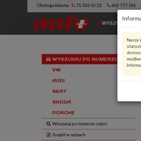
Obsługa klienta:
71 333 55 22
603 777 761
Informa
WYSZUKIWARK
Nasza s
statys
dostos
możliwo
WYSZUKAJ PO NUMERZE VIN
informa
VW
AUDI
SEAT
SKODA
PORCHE
Wyszukaj po numerze części
Znajdź w opisach