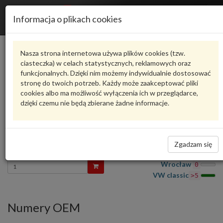
R
Informacja o plikach cookies
n
Karta produktu
Nasza strona internetowa używa plików cookies (tzw.
ciasteczka) w celach statystycznych, reklamowych oraz
funkcjonalnych. Dzięki nim możemy indywidualnie dostosować
J1375354470
VW CLASSIC
stronę do twoich potrzeb. Każdy może zaakceptować pliki
cookies albo ma możliwość wyłączenia ich w przeglądarce,
oceń produkt
Zadaj pytanie o produkt
dzięki czemu nie będą zbierane żadne informacje.
washer J1375354470 VW CLASSIC
Część z oferty VW Classic - czas realizacji zamówienia około 14 dni
105,39 zł
Zgadzam się
Dostępność
Wprowadź
Wrocław
0
ilość
VW classic
>5
Numery OEM