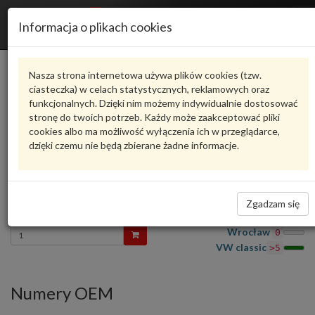
R
Informacja o plikach cookies
n
Karta produktu
Nasza strona internetowa używa plików cookies (tzw.
ciasteczka) w celach statystycznych, reklamowych oraz
funkcjonalnych. Dzięki nim możemy indywidualnie dostosować
J1756635010
VW CLASSIC
stronę do twoich potrzeb. Każdy może zaakceptować pliki
cookies albo ma możliwość wyłączenia ich w przeglądarce,
oceń produkt
Zadaj pytanie o produkt
dzięki czemu nie będą zbierane żadne informacje.
ring J1756635010 VW CLASSIC
Część z oferty VW Classic - czas realizacji zamówienia około 14 dni
53,87 zł
Zgadzam się
Dostępność
Wprowadź
Wrocław
0
ilość
VW classic
>5
Numery OEM