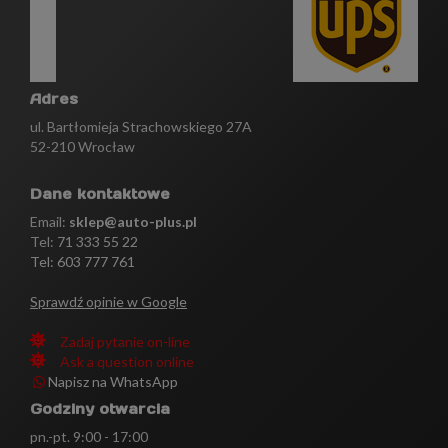
Adres
ul. Bartłomieja Strachowskiego 27A
52-210 Wrocław
Dane kontaktowe
Email:
sklep@auto-plus.pl
Tel:
71 333 55 22
Tel: 603 777 761
Sprawdź opinie w Google
Zadaj pytanie on-line
Ask a question online
Napisz na WhatsApp
Godziny otwarcia
pn.-pt. 9:00 - 17:00