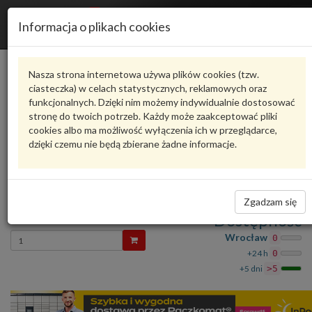
R
Informacja o plikach cookies
n
Karta produktu
Nasza strona internetowa używa plików cookies (tzw.
ciasteczka) w celach statystycznych, reklamowych oraz
funkcjonalnych. Dzięki nim możemy indywidualnie dostosować
N91013001
VAG
stronę do twoich potrzeb. Każdy może zaakceptować pliki
cookies albo ma możliwość wyłączenia ich w przeglądarce,
VAG - produkt oryginalny VW AUDI SEAT SKODA
dzięki czemu nie będą zbierane żadne informacje.
oceń produkt
Zadaj pytanie o produkt
Śruba obustr.z łbem 6-kątnym N91013001 VAG
Zgadzam się
1,77 zł
Dostępność
Wprowadź
Wrocław
0
ilość
+24 h
0
+5 dni
>5