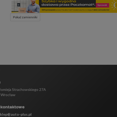
Pokaż zamienniki
s
tłomieja Strachowskiego 27A
 Wrocław
 kontaktowe
sklep@auto-plus.pl