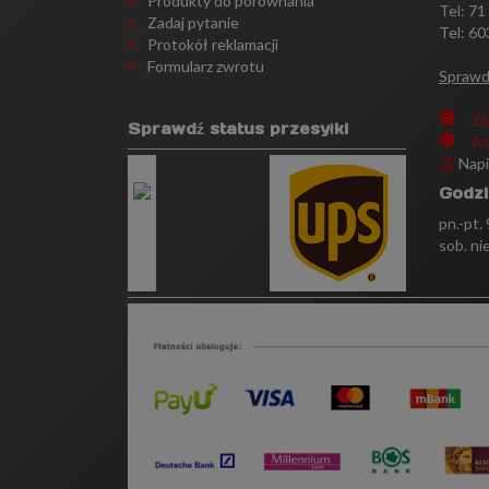
Produkty do porównania
Tel:
71
Zadaj pytanie
Tel: 60
Protokół reklamacji
Formularz zwrotu
Sprawd
Za
Sprawdź status przesyłki
As
Nap
Godzi
pn.-pt.
sob. ni