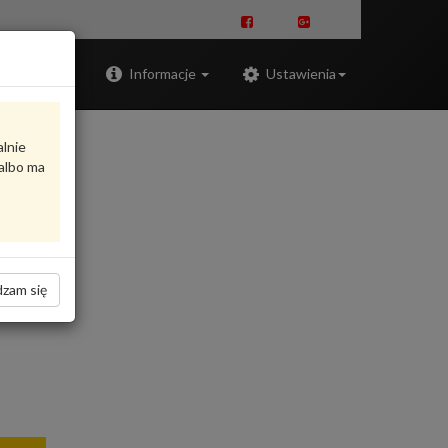
Zaloguj
Informacje
Ustawienia
alnie
albo ma
zam się