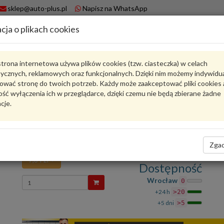
sklep@auto-plus.pl
Napisz na WhatsApp
cja o plikach cookies
A
Koszyk
trona internetowa używa plików cookies (tzw. ciasteczka) w celach
tycznych, reklamowych oraz funkcjonalnych. Dzięki nim możemy indywidu
Karta produktu
ować stronę do twoich potrzeb. Każdy może zaakceptować pliki cookies 
ść wyłączenia ich w przeglądarce, dzięki czemu nie będą zbierane żadne
cje.
N91038901
VAG
VAG - produkt oryginalny VW AUDI SEAT SKODA
nit mocujący N91038901 VAG
Zgad
7,34 zł
Dostępność
Wprowadź
Wrocław
0
ilość
+24 h
>20
+5 dni
>5