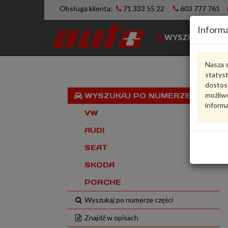
Obsługa klienta:
71 333 55 22
603 777 761
Informa
WYSZUKIWARK
Nasza s
statys
dostos
możliwo
WYSZUKAJ PO NUMERZE VIN
informa
VW
AUDI
SEAT
SKODA
PORCHE
Wyszukaj po numerze części
Znajdź w opisach