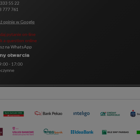
 333 55 22
3 777 761
ź opinie w Google
daj pytanie on-line
k a question online
isz na WhatsApp
ny otwarcia
 9:00 - 17:00
eczynne