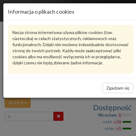
R
Informacja o plikach cookies
n
Karta produktu
Nasza strona internetowa używa plików cookies (tzw.
ciasteczka) w celach statystycznych, reklamowych oraz
funkcjonalnych. Dzięki nim możemy indywidualnie dostosować
N91042802
VAG
stronę do twoich potrzeb. Każdy może zaakceptować pliki
cookies albo ma możliwość wyłączenia ich w przeglądarce,
VAG - produkt oryginalny VW AUDI SEAT SKODA
dzięki czemu nie będą zbierane żadne informacje.
Ocena produktu
oceń produkt
średnio
5.00
, oddano głosów:
1
Śruba z łbem płaskim z gniazdem
Zadaj pytanie o produkt
wielokąt M12X1,25X30 N91042802 VAG
Zgadzam się
Śruba koła łańcuchowego wałka rozrządu zmiennych faz rozrządu.
26,22 zł
Dostępność
Wprowadź
Wrocław
0
ilość
+24 h
>20
+5 dni
>5