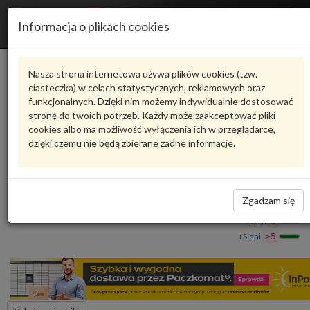
R
Informacja o plikach cookies
n
Karta produktu
Nasza strona internetowa używa plików cookies (tzw.
ciasteczka) w celach statystycznych, reklamowych oraz
funkcjonalnych. Dzięki nim możemy indywidualnie dostosować
N91044502
VAG
stronę do twoich potrzeb. Każdy może zaakceptować pliki
cookies albo ma możliwość wyłączenia ich w przeglądarce,
VAG - produkt oryginalny VW AUDI SEAT SKODA
dzięki czemu nie będą zbierane żadne informacje.
O-ring N91044502 VAG
239,21 zł
Dostępność
Zgadzam się
Wprowadź
Wrocław
0
ilość
+24 h
6
+5 dni
>5