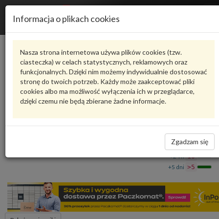
R
Informacja o plikach cookies
n
Karta produktu
Nasza strona internetowa używa plików cookies (tzw.
ciasteczka) w celach statystycznych, reklamowych oraz
funkcjonalnych. Dzięki nim możemy indywidualnie dostosować
N91051101
VAG
stronę do twoich potrzeb. Każdy może zaakceptować pliki
cookies albo ma możliwość wyłączenia ich w przeglądarce,
VAG - produkt oryginalny VW AUDI SEAT SKODA
dzięki czemu nie będą zbierane żadne informacje.
Śruba z łbem płaskim N91051101 VAG
9,74 zł
Dostępność
Zgadzam się
Wprowadź
Wrocław
0
ilość
+24 h
10
+5 dni
>5