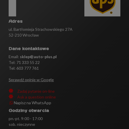
Adres
ul. Bartłomieja Strachowskiego 27A
52-210 Wrocław
Dane kontaktowe
Email:
sklep@auto-plus.pl
Tel:
71 333 55 22
Tel: 603 777 761
Sprawdź opinie w Google
Zadaj pytanie on-line
Ask a question online
Napisz na WhatsApp
Godziny otwarcia
pn.-pt. 9:00 - 17:00
sob. nieczynne