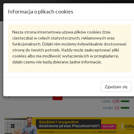
R
Informacja o plikach cookies
n
Karta produktu
Nasza strona internetowa używa plików cookies (tzw.
ciasteczka) w celach statystycznych, reklamowych oraz
funkcjonalnych. Dzięki nim możemy indywidualnie dostosować
N91059801
VAG
stronę do twoich potrzeb. Każdy może zaakceptować pliki
cookies albo ma możliwość wyłączenia ich w przeglądarce,
VAG - produkt oryginalny VW AUDI SEAT SKODA
dzięki czemu nie będą zbierane żadne informacje.
Śruba kołnierzowa z gniazdem wielokątnym
N91059801 VAG
13,63 zł
Dostępność
Zgadzam się
Wprowadź
Wrocław
0
ilość
+24 h
>20
+5 dni
>5