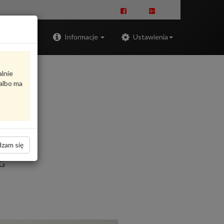
Zaloguj
Informacje
Ustawienia
alnie
albo ma
zam się
AG