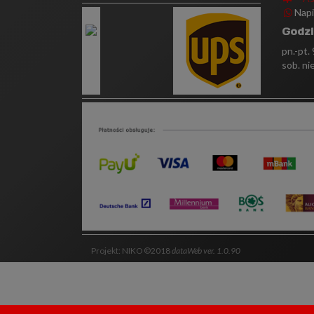
Nap
Godzi
pn.-pt.
sob. ni
Projekt: NIKO ©2018
dataWeb ver. 1.0.90