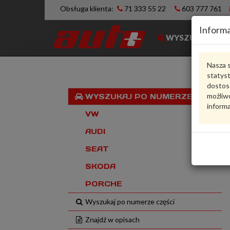
Obsługa klienta:
71 333 55 22
603 777 761
Informa
WYSZUKIWARK
Nasza s
statys
dostos
możliwo
WYSZUKAJ PO NUMERZE VIN
informa
VW
AUDI
SEAT
SKODA
PORCHE
Wyszukaj po numerze części
Znajdź w opisach