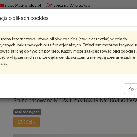
sklep@auto-plus.pl
Napisz na WhatsApp
cja o plikach cookies
A
Koszyk
trona internetowa używa plików cookies (tzw. ciasteczka) w celach
tycznych, reklamowych oraz funkcjonalnych. Dzięki nim możemy indywidu
Karta produktu
ować stronę do twoich potrzeb. Każdy może zaakceptować pliki cookies 
ść wyłączenia ich w przeglądarce, dzięki czemu nie będą zbierane żadne
cje.
N91063501
VAG
VAG - produkt oryginalny VW AUDI SEAT SKODA
Zgad
oceń produkt
Zadaj pytanie o produkt
Śruba pasowana M12X1.25X16X19 N91063501 V
Niedostępne
17,86 zł