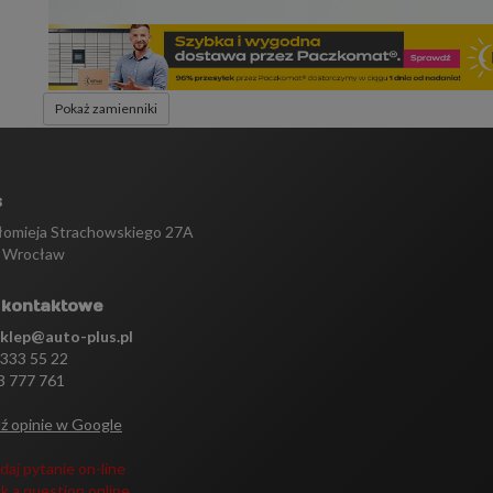
Pokaż zamienniki
s
tłomieja Strachowskiego 27A
 Wrocław
 kontaktowe
sklep@auto-plus.pl
 333 55 22
3 777 761
ź opinie w Google
daj pytanie on-line
k a question online