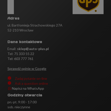
Adres
ul. Bartłomieja Strachowskiego 27A
52-210 Wrocław
Dane kontaktowe
Email:
sklep@auto-plus.pl
Tel:
71 333 55 22
Tel: 603 777 761
Sprawdź opinie w Google
Zadaj pytanie on-line
Ask a question online
Napisz na WhatsApp
Godziny otwarcia
pn.-pt. 9:00 - 17:00
sob. nieczynne