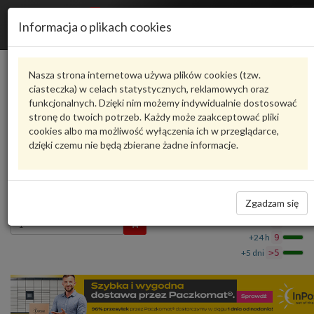
R
Informacja o plikach cookies
n
Karta produktu
Nasza strona internetowa używa plików cookies (tzw.
ciasteczka) w celach statystycznych, reklamowych oraz
funkcjonalnych. Dzięki nim możemy indywidualnie dostosować
N91065901
VAG
stronę do twoich potrzeb. Każdy może zaakceptować pliki
cookies albo ma możliwość wyłączenia ich w przeglądarce,
VAG - produkt oryginalny VW AUDI SEAT SKODA
dzięki czemu nie będą zbierane żadne informacje.
Śruba soczewkowa pasowana z gniazdem wie
N91065901 VAG
15,72 zł
Dostępność
Zgadzam się
Wprowadź
Wrocław
0
ilość
+24 h
9
+5 dni
>5