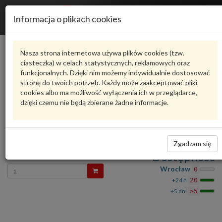
R
Informacja o plikach cookies
n
Karta produktu
Nasza strona internetowa używa plików cookies (tzw.
ciasteczka) w celach statystycznych, reklamowych oraz
funkcjonalnych. Dzięki nim możemy indywidualnie dostosować
N91068601
VAG
stronę do twoich potrzeb. Każdy może zaakceptować pliki
cookies albo ma możliwość wyłączenia ich w przeglądarce,
VAG - produkt oryginalny VW AUDI SEAT SKODA
dzięki czemu nie będą zbierane żadne informacje.
oceń produkt
Zadaj pytanie o produkt
Śruba imbusowa kołnierzowa N91068601 VAG
Zgadzam się
13,63 zł
Dostępność
Wprowadź
Wrocław
0
ilość
+24 h
20
+5 dni
>5