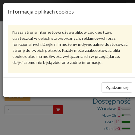
R
Informacja o plikach cookies
n
Karta produktu
Nasza strona internetowa używa plików cookies (tzw.
ciasteczka) w celach statystycznych, reklamowych oraz
funkcjonalnych. Dzięki nim możemy indywidualnie dostosować
N91087401
VAG
stronę do twoich potrzeb. Każdy może zaakceptować pliki
cookies albo ma możliwość wyłączenia ich w przeglądarce,
VAG - produkt oryginalny VW AUDI SEAT SKODA
dzięki czemu nie będą zbierane żadne informacje.
Ocena produktu
oceń produkt
średnio
3.00
, oddano głosów:
1
O-ring N91087401 VAG
Zadaj pytanie o produkt
24,34
Zgadzam się
19,93 zł
Dostępność
Wprowadź
Wrocław
0
ilość
Mag + 2h
1
+24 h
11
+5 dni
>5