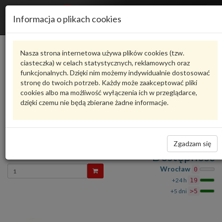
R
Informacja o plikach cookies
n
Karta produktu
Nasza strona internetowa używa plików cookies (tzw.
ciasteczka) w celach statystycznych, reklamowych oraz
funkcjonalnych. Dzięki nim możemy indywidualnie dostosować
N91089401
VAG
stronę do twoich potrzeb. Każdy może zaakceptować pliki
cookies albo ma możliwość wyłączenia ich w przeglądarce,
VAG - produkt oryginalny VW AUDI SEAT SKODA
dzięki czemu nie będą zbierane żadne informacje.
oceń produkt
Zadaj pytanie o produkt
Śruba imbusowa z płaskim łbem N91089401 VAG
Zgadzam się
5,55 zł
Dostępność
Wprowadź
Wrocław
0
ilość
+24 h
19
+5 dni
>5