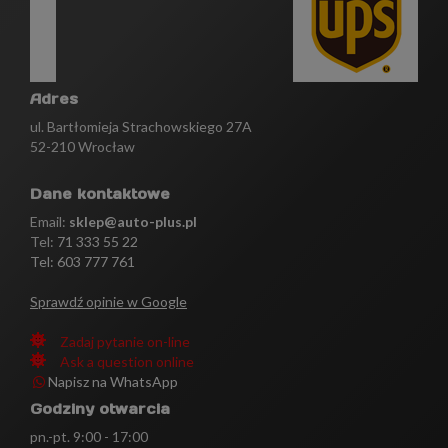
Adres
ul. Bartłomieja Strachowskiego 27A
52-210 Wrocław
Dane kontaktowe
Email:
sklep@auto-plus.pl
Tel:
71 333 55 22
Tel: 603 777 761
Sprawdź opinie w Google
Zadaj pytanie on-line
Ask a question online
Napisz na WhatsApp
Godziny otwarcia
pn.-pt. 9:00 - 17:00