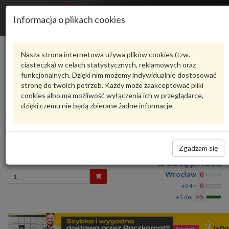
R
Informacja o plikach cookies
n
Karta produktu
Nasza strona internetowa używa plików cookies (tzw.
ciasteczka) w celach statystycznych, reklamowych oraz
funkcjonalnych. Dzięki nim możemy indywidualnie dostosować
N91091201
VAG
stronę do twoich potrzeb. Każdy może zaakceptować pliki
cookies albo ma możliwość wyłączenia ich w przeglądarce,
VAG - produkt oryginalny VW AUDI SEAT SKODA
dzięki czemu nie będą zbierane żadne informacje.
oceń produkt
Zadaj pytanie o produkt
NIT ROZP 10/7 N91091201 VAG
Zgadzam się
6,72 zł
Dostępność
Wprowadź
Wrocław
0
ilość
+24 h
0
+5 dni
>5