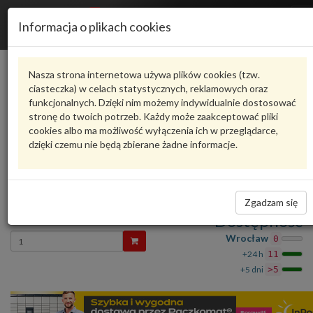
R
Informacja o plikach cookies
n
Karta produktu
Nasza strona internetowa używa plików cookies (tzw.
ciasteczka) w celach statystycznych, reklamowych oraz
funkcjonalnych. Dzięki nim możemy indywidualnie dostosować
N91095601
VAG
stronę do twoich potrzeb. Każdy może zaakceptować pliki
cookies albo ma możliwość wyłączenia ich w przeglądarce,
VAG - produkt oryginalny VW AUDI SEAT SKODA
dzięki czemu nie będą zbierane żadne informacje.
oceń produkt
Zadaj pytanie o produkt
O-ring N91095601 VAG
Zgadzam się
37,76 zł
Dostępność
Wprowadź
Wrocław
0
ilość
+24 h
11
+5 dni
>5