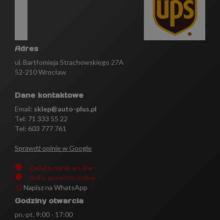
Adres
ul. Bartłomieja Strachowskiego 27A
52-210 Wrocław
Dane kontaktowe
Email:
sklep@auto-plus.pl
Tel:
71 333 55 22
Tel: 603 777 761
Sprawdź opinie w Google
Zadaj pytanie on-line
Ask a question online
Napisz na WhatsApp
Godziny otwarcia
pn.-pt. 9:00 - 17:00