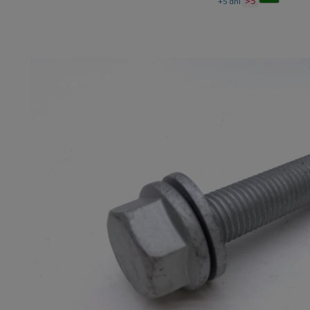
+5 dni
>5