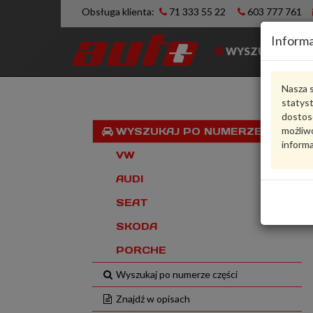
Obsługa klienta:
71 333 55 22
603 777 761
Informa
WYSZUKIWARK
Nasza s
statys
dostos
możliwo
WYSZUKAJ PO NUMERZE VIN
informa
VW
AUDI
SEAT
SKODA
PORCHE
Wyszukaj po numerze części
Znajdź w opisach