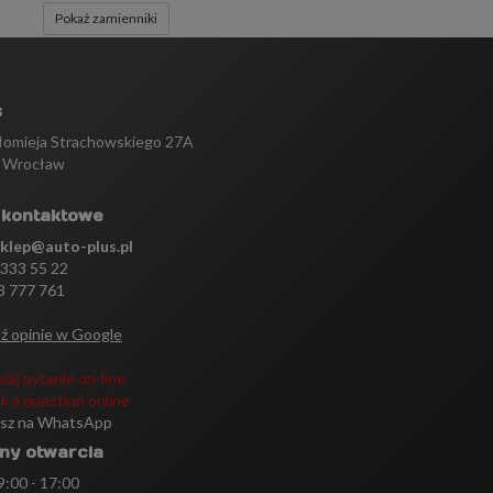
Pokaż zamienniki
s
tłomieja Strachowskiego 27A
 Wrocław
 kontaktowe
sklep@auto-plus.pl
 333 55 22
3 777 761
ź opinie w Google
daj pytanie on-line
k a question online
isz na WhatsApp
ny otwarcia
 9:00 - 17:00