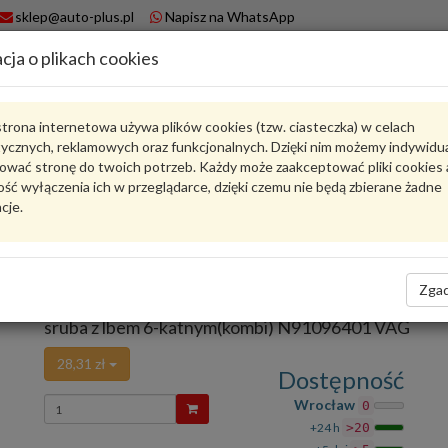
sklep@auto-plus.pl
Napisz na WhatsApp
cja o plikach cookies
A
Koszyk
trona internetowa używa plików cookies (tzw. ciasteczka) w celach
tycznych, reklamowych oraz funkcjonalnych. Dzięki nim możemy indywidu
Karta produktu
ować stronę do twoich potrzeb. Każdy może zaakceptować pliki cookies 
ść wyłączenia ich w przeglądarce, dzięki czemu nie będą zbierane żadne
cje.
N91096401
VAG
VAG - produkt oryginalny VW AUDI SEAT SKODA
Ocena produktu
Zgad
Zadaj pytanie o produkt
średnio
5.00
, oddano głosów:
2
sruba z lbem 6-katnym(kombi) N91096401 VAG
28,31 zł
Dostępność
Wprowadź
Wrocław
0
ilość
+24 h
>20