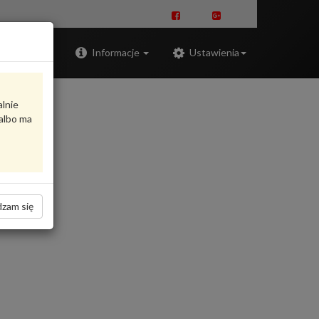
Zaloguj
Informacje
Ustawienia
alnie
albo ma
zam się