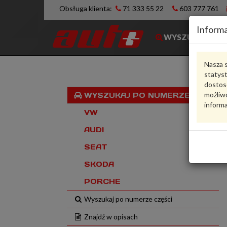
Obsługa klienta:
71 333 55 22
603 777 761
Informa
WYSZUKIWARK
Nasza s
statys
dostos
możliwo
WYSZUKAJ PO NUMERZE VIN
informa
VW
AUDI
SEAT
SKODA
PORCHE
Wyszukaj po numerze części
Znajdź w opisach