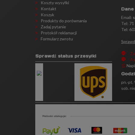
Koszty wysyłki
Kontakt
Dane
Koszyk
Email:
Produkty do porównania
Tel:
71
Zadaj pytanie
Tel: 60
Protokół reklamacji
Formularz zwrotu
Sprawd
Za
Sprawdź status przesyłki
As
Nap
Godzi
pn.-pt.
sob. ni