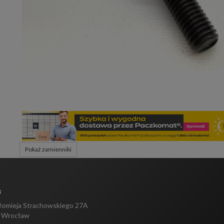
Pokaż zamienniki
s
tłomieja Strachowskiego 27A
 Wrocław