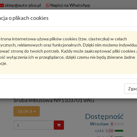
sklep@auto-plus.pl
Napisz na WhatsApp
cja o plikach cookies
A
Koszyk
trona internetowa używa plików cookies (tzw. ciasteczka) w celach
tycznych, reklamowych oraz funkcjonalnych. Dzięki nim możemy indywidu
Karta produktu
ować stronę do twoich potrzeb. Każdy może zaakceptować pliki cookies 
ść wyłączenia ich w przeglądarce, dzięki czemu nie będą zbierane żadne
cje.
N91103701
VAG
VAG - produkt oryginalny VW AUDI SEAT SKODA
Zgad
oceń produkt
Zadaj pytanie o produkt
Śruba imbusowa N91103701 VAG
18,04 zł
Dostępność
Wprowadź
Wrocław
0
ilość
+24 h
>20