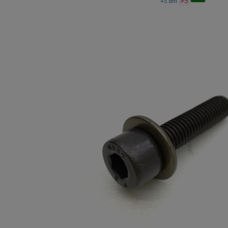
+5 dni
>5