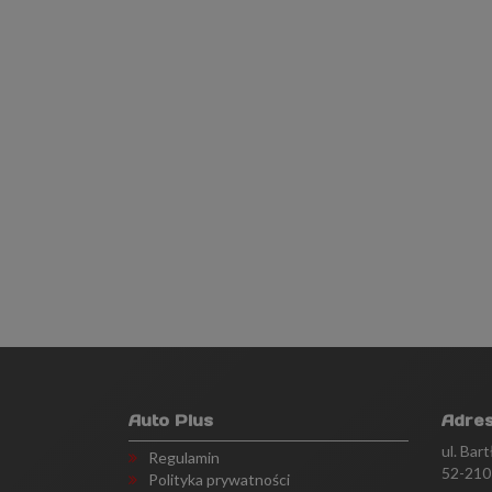
Auto Plus
Adre
ul. Bar
Regulamin
52-210
Polityka prywatności