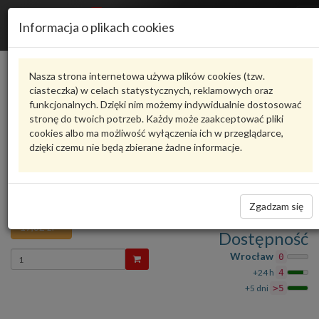
R
Informacja o plikach cookies
n
Karta produktu
Nasza strona internetowa używa plików cookies (tzw.
ciasteczka) w celach statystycznych, reklamowych oraz
funkcjonalnych. Dzięki nim możemy indywidualnie dostosować
N91108501
VAG
stronę do twoich potrzeb. Każdy może zaakceptować pliki
cookies albo ma możliwość wyłączenia ich w przeglądarce,
VAG - produkt oryginalny VW AUDI SEAT SKODA
dzięki czemu nie będą zbierane żadne informacje.
oceń produkt
Zadaj pytanie o produkt
Śruba kołnierzowa z gniazdem wielozębnym
N91108501 VAG
Zgadzam się
17,82 zł
Dostępność
Wprowadź
Wrocław
0
ilość
+24 h
4
+5 dni
>5