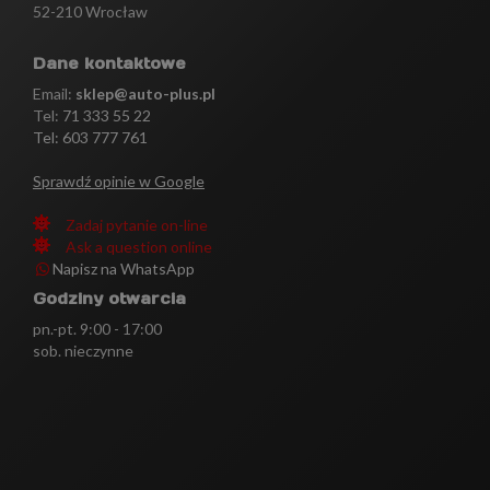
52-210 Wrocław
Dane kontaktowe
Email:
sklep@auto-plus.pl
Tel:
71 333 55 22
Tel: 603 777 761
Sprawdź opinie w Google
Zadaj pytanie on-line
Ask a question online
Napisz na WhatsApp
Godziny otwarcia
pn.-pt. 9:00 - 17:00
sob. nieczynne