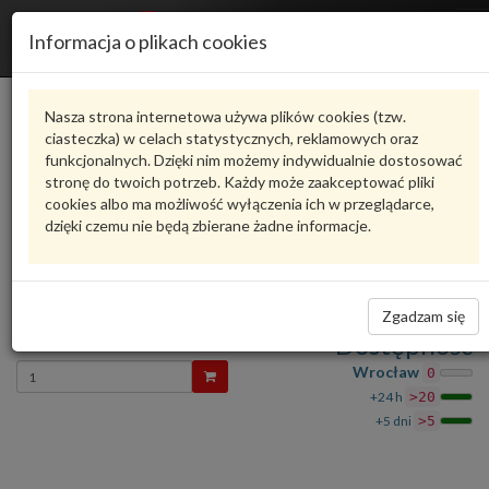
R
Informacja o plikach cookies
n
Karta produktu
Nasza strona internetowa używa plików cookies (tzw.
ciasteczka) w celach statystycznych, reklamowych oraz
funkcjonalnych. Dzięki nim możemy indywidualnie dostosować
N91126201
VAG
stronę do twoich potrzeb. Każdy może zaakceptować pliki
cookies albo ma możliwość wyłączenia ich w przeglądarce,
VAG - produkt oryginalny VW AUDI SEAT SKODA
dzięki czemu nie będą zbierane żadne informacje.
oceń produkt
Zadaj pytanie o produkt
Śruba imbusowa N91126201 VAG
Zgadzam się
8,60 zł
Dostępność
Wprowadź
Wrocław
0
ilość
+24 h
>20
+5 dni
>5