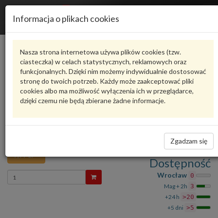
R
Informacja o plikach cookies
n
Karta produktu
Nasza strona internetowa używa plików cookies (tzw.
ciasteczka) w celach statystycznych, reklamowych oraz
funkcjonalnych. Dzięki nim możemy indywidualnie dostosować
N91127902
VAG
stronę do twoich potrzeb. Każdy może zaakceptować pliki
cookies albo ma możliwość wyłączenia ich w przeglądarce,
VAG - produkt oryginalny VW AUDI SEAT SKODA
dzięki czemu nie będą zbierane żadne informacje.
oceń produkt
Zadaj pytanie o produkt
Śruba imbusowa z płaskim łbem N91127902 VAG
5,82
Zgadzam się
7,97 zł
Dostępność
Wprowadź
Wrocław
0
ilość
Mag + 2h
3
+24 h
>20
+5 dni
>5