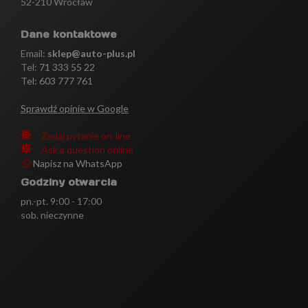
52-210 Wrocław
Dane kontaktowe
Email:
sklep@auto-plus.pl
Tel:
71 333 55 22
Tel: 603 777 761
Sprawdź opinie w Google
Zadaj pytanie on-line
Ask a question online
Napisz na WhatsApp
Godziny otwarcia
pn.-pt. 9:00 - 17:00
sob. nieczynne