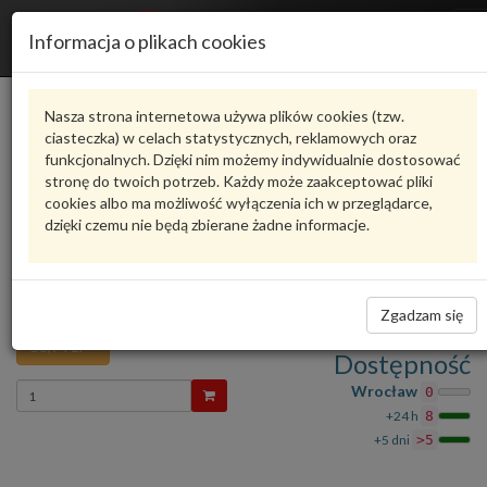
R
Informacja o plikach cookies
n
Karta produktu
Nasza strona internetowa używa plików cookies (tzw.
ciasteczka) w celach statystycznych, reklamowych oraz
funkcjonalnych. Dzięki nim możemy indywidualnie dostosować
N91128401
VAG
stronę do twoich potrzeb. Każdy może zaakceptować pliki
cookies albo ma możliwość wyłączenia ich w przeglądarce,
VAG - produkt oryginalny VW AUDI SEAT SKODA
dzięki czemu nie będą zbierane żadne informacje.
Ocena produktu
oceń produkt
średnio
5.00
, oddano głosów:
2
Śruba obustr.z łbem 6-kątnym
Zadaj pytanie o produkt
N91128401 VAG
Zgadzam się
58,74 zł
Dostępność
Wprowadź
Wrocław
0
ilość
+24 h
8
+5 dni
>5